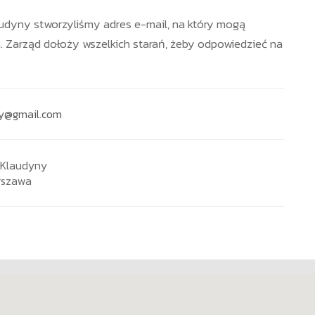
udyny stworzyliśmy adres e-mail, na który mogą
. Zarząd dołoży wszelkich starań, żeby odpowiedzieć na
ny@gmail.com
\Klaudyny
rszawa